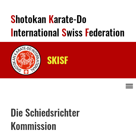
S
hotokan
K
arate-Do
I
nternational
S
wiss
F
ederation
SKISF
Menü
Die Schiedsrichter
Kommission